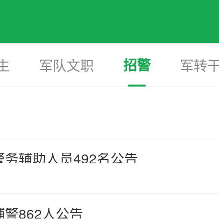
招警
生
军队文职
军转
警务辅助人员492名公告
警862人公告